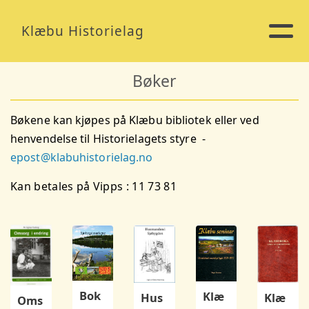
Klæbu Historielag
Bøker
Bøkene kan kjøpes på Klæbu bibliotek eller ved
henvendelse til Historielagets styre -
epost@klabuhistorielag.no
Kan betales på Vipps : 11 73 81
Bok
Klæ
Klæ
Hus
Oms