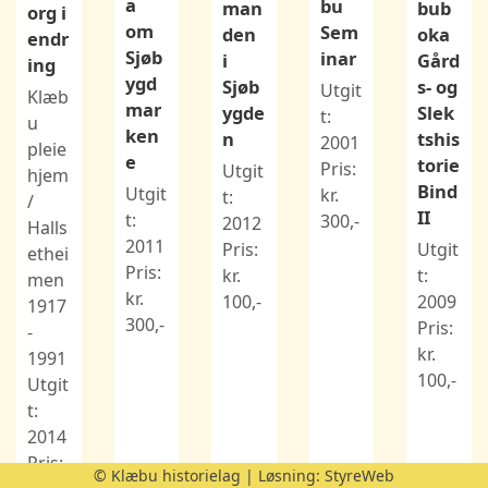
a
bu
bub
man
org i
om
Sem
oka
den
endr
Sjøb
inar
Gård
i
ing
ygd
s- og
Sjøb
Utgit
Klæb
mar
Slek
ygde
t:
u
ken
tshis
n
2001
pleie
e
torie
Pris:
Utgit
hjem
Bind
Utgit
kr.
t:
/
II
t:
300,-
2012
Halls
2011
Utgit
Pris:
ethei
Pris:
t:
kr.
men
kr.
2009
100,-
1917
300,-
Pris:
-
kr.
1991
100,-
Utgit
t:
2014
Pris:
© Klæbu historielag | Løsning:
StyreWeb