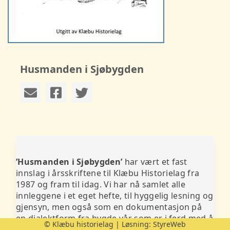
Husmanden i Sjøbygden
’Husmand
en i Sjøbygden’
har vært et fast
innslag i årsskriftene til Klæbu Historielag fra
1987 og fram til idag. Vi har nå samlet alle
innleggene i et eget hefte, til hyggelig lesning og
gjensyn, men også som en dokumentasjon på
en dialektform fra bygde vår som er i ferd med å
© Klæbu historielag | Løsning:
StyreWeb
forsvinne.