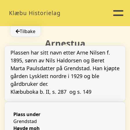
Klæbu Historielag
Tilbake
Arnestua
Plassen har sitt navn etter Arne Nilsen f.
1895, sønn av Nils Haldorsen og Beret
Marta Paulsdatter på Grendstad. Han kjøpte
gården Lysklett nordre i 1929 og ble
gårdbruker der.
Klæbuboka b. II, s. 287 og s. 149
Plass under
Grendstad
Høyde moh