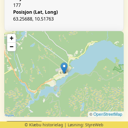
177
Posisjon (Lat, Long)
63.25688, 10.51763
+
−
©
OpenStreetMap
© Klæbu historielag | Løsning:
StyreWeb
Folketellinger