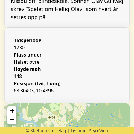
Klæbu off. blindeskole. Sønnen Olav Gullvåg
skrev ”Spelet om Hellig Olav” som hvert år
settes opp på
Tidsperiode
1730-
Plass under
Halset øvre
Høyde moh
148
Posisjon (Lat, Long)
63.30403, 10.4896
+
−
© Klæbu historielag | Løsning:
StyreWeb