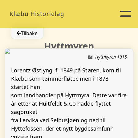
Klæbu Historielag
Tilbake
Hyttmyren
Hyttmyren 1915
Lorentz Østlyng, f. 1849 på Støren, kom til
Klæbu som tømmerfløter, men i 1878
startet han
som landhandler på Hyttmyra. Dette var fire
år etter at Huitfeldt & Co hadde flyttet
sagbruket
fra Lervika ved Selbusjøen og ned til
Hyttefossen, der et nytt bygdesamfunn
vokste fram.