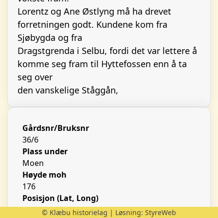
Lorentz og Ane Østlyng må ha drevet
forretningen godt. Kundene kom fra
Sjøbygda og fra
Dragstgrenda i Selbu, fordi det var lettere å
komme seg fram til Hyttefossen enn å ta
seg over
den vanskelige Ståggån,
Gårdsnr/Bruksnr
36/6
Plass under
Moen
Høyde moh
176
Posisjon (Lat, Long)
63.25929, 10.45627
© Klæbu historielag | Løsning:
StyreWeb