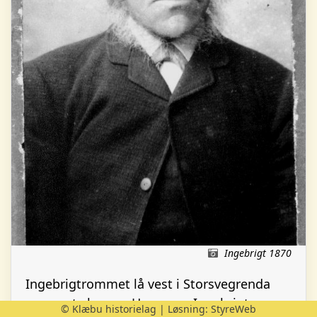
Ingebrigt 1870
Ingebrigtrommet lå vest i Storsvegrenda
opp mot skogen. Husmann Ingebrigt
© Klæbu historielag | Løsning:
StyreWeb