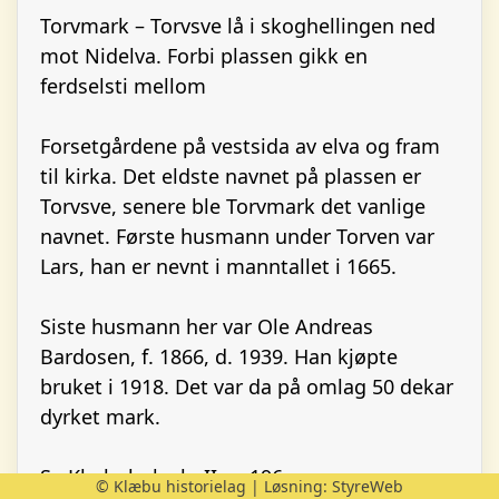
Torvmark – Torvsve lå i skoghellingen ned
mot Nidelva. Forbi plassen gikk en
ferdselsti mellom
Forsetgårdene på vestsida av elva og fram
til kirka. Det eldste navnet på plassen er
Torvsve, senere ble Torvmark det vanlige
navnet. Første husmann under Torven var
Lars, han er nevnt i manntallet i 1665.
Siste husmann her var Ole Andreas
Bardosen, f. 1866, d. 1939. Han kjøpte
bruket i 1918. Det var da på omlag 50 dekar
dyrket mark.
Se Klæbuboka b. II, s. 196
© Klæbu historielag | Løsning:
StyreWeb