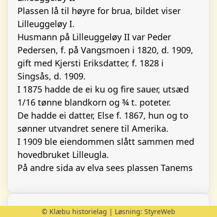
Plassen lå til høyre for brua, bildet viser
Lilleuggeløy I.
Husmann på Lilleuggeløy II var Peder
Pedersen, f. på Vangsmoen i 1820, d. 1909,
gift med Kjersti Eriksdatter, f. 1828 i
Singsås, d. 1909.
I 1875 hadde de ei ku og fire sauer, utsæd
1/16 tønne blandkorn og ¾ t. poteter.
De hadde ei datter, Else f. 1867, hun og to
sønner utvandret senere til Amerika.
I 1909 ble eiendommen slått sammen med
hovedbruket Lilleugla.
På andre sida av elva sees plassen Tanems
© Klæbu historielag | Løsning:
StyreWeb
Tidsperiode