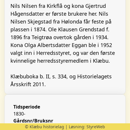
Nils Nilsen fra Kirkflå og kona Gjertrud
Hågensdatter er første brukere her. Nils
Nilsen Skjegstad fra Hølonda får feste på
plassen i 1874. Ole Klausen Grendstad f.
1896 fra Teigtrøa overtok gården i 1934.
Kona Olga Albertsdatter Eggan ble i 1952
valgt inn i Herredsstyret, og var den første
kvinnelige herredsstyremedlem i Klæbu.
Klæbuboka b. II, s. 334, og Historielagets
Årsskrift 2011.
Tidsperiode
1830-
Gårdsnr/Bruksnr
© Klæbu historielag | Løsning:
StyreWeb
35/5