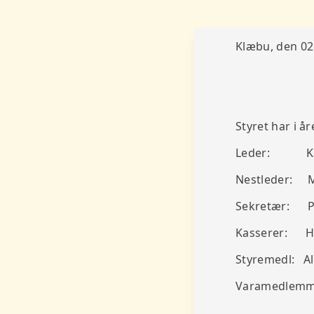
Klæbu, den 02
Styret har i år
Leder: Kå
Nestleder: M
Sekretær: Pe
Kasserer: H
Styremedl: Al
Varamedlemmer