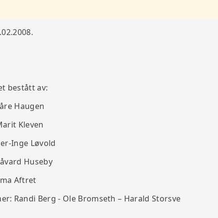
.02.2008.
et bestått av:
re Haugen
arit Kleven
r-Inge Løvold
åvard Huseby
ma Aftret
: Randi Berg - Ole Bromseth – Harald Storsve