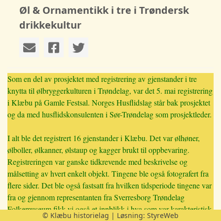
Øl & Ornamentikk i tre i Trøndersk
drikkekultur
Som en del av prosjektet med registrering av gjenstander i tre
knytta til ølbryggerkulturen i Trøndelag, var det 5. mai registrering
i Klæbu på Gamle Festsal. Norges Husflidslag står bak prosjektet
og da med husflidskonsulenten i Sør-Trøndelag som prosjektleder.
I alt ble det registrert 16 gjenstander i Klæbu. Det var ølhøner,
ølboller, ølkanner, ølstaup og kagger brukt til oppbevaring.
Registreringen var ganske tidkrevende med beskrivelse og
målsetting av hvert enkelt objekt. Tingene ble også fotografert fra
flere sider. Det ble også fastsatt fra hvilken tidsperiode tingene var
fra og gjennom representanten fra Sverresborg Trøndelag
Folkemuseum fikk vi også et innblikk i hva som var karakteristisk
© Klæbu historielag | Løsning:
StyreWeb
for de enkelte periodene.