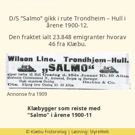
D/S ”Salmo” gikk i rute Trondheim – Hull i
årene 1900-12.
Den fraktet ialt 23.848 emigranter hvorav
46 fra Klæbu.
Annonse fra 1909
Klæbygger som reiste med
“Salmo” i årene 1900-11
Dato
Førenamn
Etternamn
Sivil st.
Fam. stilli
© Klæbu historielag | Løsning:
StyreWeb