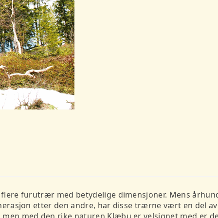
 flere furutrær med betydelige dimensjoner. Mens århundr
nerasjon etter den andre, har disse trærne vært en del av
 men med den rike naturen Klæbu er velsignet med er det