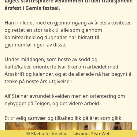
lagets støttespillere velkommen til den tradisjonelle
årsfest i Gamle festsal.
Han innledet med en gjennomgang av årets aktiviteter,
og rettet en stor takk til alle som gjennom
komitearbeid og dugnader har bidratt til
gjennomføringen av disse.
Under middagen, som besto av sodd og
kaffe/kaker, orienterte Ivar Skei om arbeidet med
Årsskrift og kalender, og at de allerede nå har begynt å
tenke på neste års utgivelser.
Alf Steinar avrundet kvelden men en orientering om
nybygget på Teigen, og det videre arbeid.
Et trivelig samvær og tilbakeblikk på året som gikk.
© Klæbu historielag | Løsning:
StyreWeb