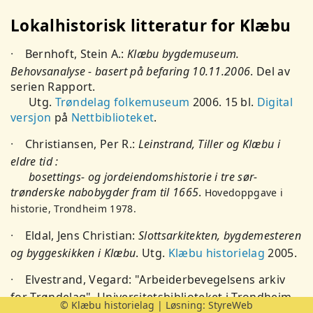
Lokalhistorisk litteratur for Klæbu
·
Bernhoft, Stein A.:
Klæbu bygdemuseum.
Behovsanalyse - basert på befaring 10.11.2006
. Del av
serien Rapport.
Utg.
Trøndelag folkemuseum
2006. 15 bl.
Digital
versjon
på
Nettbiblioteket
.
·
Christiansen, Per R.:
Leinstrand, Tiller og Klæbu i
eldre tid :
bosettings- og jordeiendomshistorie i tre sør-
trønderske nabobygder fram til
1665
.
Hovedoppgave i
historie, Trondheim 1978.
·
Eldal, Jens Christian:
Slottsarkitekten, bygdemesteren
og byggeskikken i Klæbu
. Utg.
Klæbu historielag
2005.
·
Elvestrand, Vegard: "Arbeiderbevegelsens arkiv
for Trøndelag". Universitetsbiblioteket i Trondheim,
© Klæbu historielag | Løsning:
StyreWeb
spesialsamlingene. 1988. 38 sider.