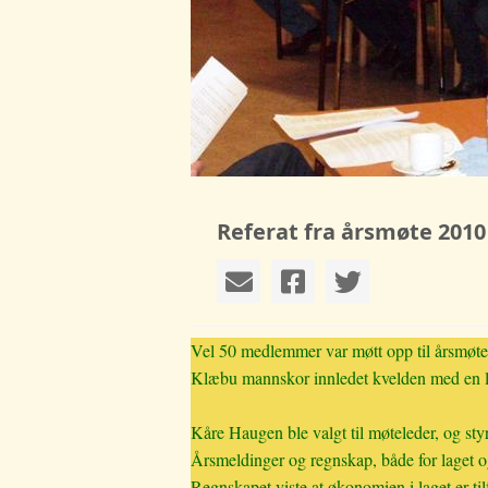
Referat fra årsmøte 2010
Vel 50 medlemmer var møtt opp til årsmøte 
Klæbu mannskor innledet kvelden med en l
Kåre Haugen ble valgt til møteleder, og styr
Årsmeldinger og regnskap, både for laget o
Regnskapet viste at økonomien i laget er til