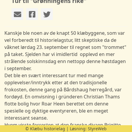
Tur til "Grønningens rike"
Kanskje ble noen av de knapt 50 klæbyggene, som var
vel forberedt til historielagstur, litt skeptiske da de
våknet lørdag 23. september til regnet som "trommet"
på taket. Sjelden har vi imidlertid opplevd en mer
strålende solskinnsdag enn nettopp denne høstdagen
i september.
Det ble en svært interessant tur med mange
opplevelser/inntrykk etter at den tradisjonelle
frokosten, denne gang på Bårdshaug herregård, var
fordøyd. En omvisning i gründeren Christian Thams
flotte bolig hvor Roar Heen berettet om denne
spesielle og dyktige eventyreren, ble en meget
interessant seanse.
Hvem visste forresten at den franske divaen Brigitte
© Klæbu historielag | Løsning:
StyreWeb