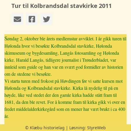
Tur til Kolbrandsdal stavkirke 2011
S
øndag 2, oktober ble årets medlemstur avviklet. I år gikk turen til
Hølonda hvor vi besøkte Kolbrandsdal stavkirke, Hølonda
skimuseum og bygdesamling, Langås fotosamling og Hølonda
kirke. Harald Langås, tidligere journalist i Trønderbladet, var
innleid som guide og han var en svært god formidler av historien
om de stedene vi besøkte.
Vi starta turen med frokost på Høvdingen før vi satte kursen mot
Hølonda og Kolbrandsdal stavkirke. Kirka lå nydelig til på en
høyde, like ved stedet der den gamle kirka hadde stått fram til
1681, da den ble revet. For å komme fram til kirka gikk vi over en
fredet middelalderkirkegård som en mener har vært brukt i ca 400
år.
© Klæbu historielag | Løsning:
StyreWeb
Ideen til bygginga av denne kirka var 150-årsjubileet til Hølonda