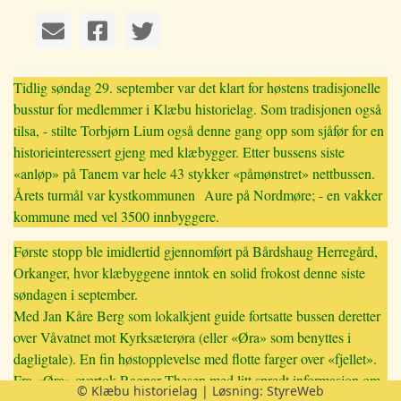
Tidlig søndag 29. september var det klart for høstens tradisjonelle
busstur for medlemmer i Klæbu historielag. Som tradisjonen også
tilsa, - stilte Torbjørn Lium også denne gang opp som sjåfør for en
historieinteressert gjeng med klæbygger. Etter bussens siste
«anløp» på Tanem var hele 43 stykker «påmønstret» nettbussen.
Årets turmål var kystkommunen Aure på Nordmøre; - en vakker
kommune med vel 3500 innbyggere.
Første stopp ble imidlertid gjennomført på Bårdshaug Herregård,
Orkanger, hvor klæbyggene inntok en solid frokost denne siste
søndagen i september.
Med Jan Kåre Berg som lokalkjent guide fortsatte bussen deretter
over Våvatnet mot Kyrksæterøra (eller «Øra» som benyttes i
dagligtale). En fin høstopplevelse med flotte farger over «fjellet».
Fra «Øra» overtok Ragnar Thesen med litt spredt informasjon om
© Klæbu historielag | Løsning:
StyreWeb