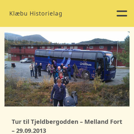
Klæbu Historielag
Tur til Tjeldbergodden – Melland Fort
– 29.09.2013