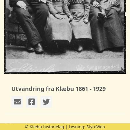
Utvandring fra Klæbu 1861 - 1929
330 personer med ’Bustad/Heimstad’ i Klæbu
© Klæbu historielag | Løsning:
StyreWeb